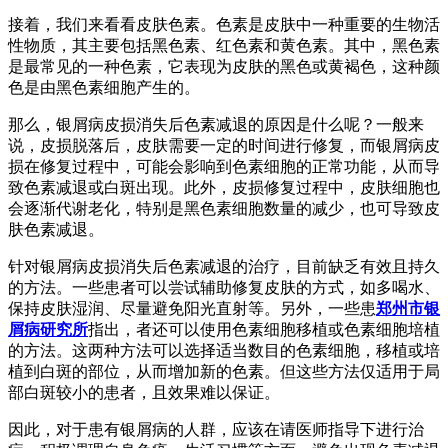
接着，我们来看看皮肤色素。色素是皮肤中一种重要的生物活
性物质，其主要包括黑色素、红色素和黄色素。其中，黑色素
是最常见的一种色素，它表现为皮肤的黑色或黄褐色，这种颜
色是由黑色素细胞产生的。
那么，银屑病皮损消失后色素减退的原因是什么呢？一般来
说，皮损脱落后，皮肤需要一定的时间进行修复，而银屑病皮
损在修复过程中，可能会影响到色素细胞的正常功能，从而导
致色素减退或白斑出现。此外，皮损修复过程中，皮肤细胞也
会逐渐代谢老化，特别是黑色素细胞数量的减少，也可导致皮
肤色素减退。
针对银屑病皮损消失后色素减退的治疗，目前缺乏有效且持久
的方法。一些患者可以尝试辅助修复皮肤的方式，如多喝水、
保持皮肤湿润、尽量避免阳光直射等。另外，一些患
郑州市银
屑病研究所
指出，者还可以使用色素细胞移植或色素细胞培植
的方法。这两种方法可以选择适当数目的色素细胞，移植或培
植到白斑的部位，从而增加新的色素。但这些方法仅适用于局
部白斑较小的患者，且效果难以保证。
因此，对于患有银屑病的人群，应该在请医师指导下进行治