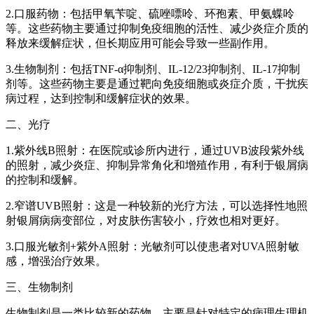
2.口服药物：包括甲氧苄啶、硫唑嘌呤、环孢素、甲氨蝶呤
等。这些药物主要通过抑制免疫细胞的活性、减少炎症介质的
释放来缓解症状，但长期应用可能会导致一些副作用。
3.生物制剂：包括TNF-α抑制剂、IL-12/23抑制剂、IL-17抑制
剂等。这些药物主要是通过靶向免疫细胞或炎症介质，干扰疾
病过程，达到控制和缓解症状的效果。
二、光疗
1.紫外线B照射：在医院或诊所内进行，通过UVB波段紫外线
的照射，减少炎症、抑制异常角化和增殖作用，有利于银屑病
的控制和缓解。
2.窄谱UVB照射：这是一种较新的光疗方法，可以选择性地照
射银屑病病变部位，对皮肤伤害较小，疗效也相对更好。
3.口服光敏剂+紫外A照射：光敏剂可以使患者对UVA照射敏
感，增强治疗效果。
三、生物制剂
生物制剂是一类比较新的药物，主要是针对特定的病理生理机