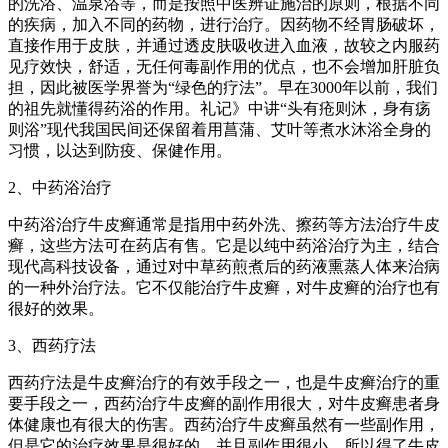
的洗浴、温泉浴等，而是按照中医辨证施治的原则，根据不同
的疾病，加入不同的药物，进行治疗。因药物不经胃肠破坏，
直接作用于皮肤，并通过透皮肤吸收进入血液，故较之内服药
见疗效快，舒适，无任何毒副作用的优点，也不会增加肝脏负
担，因此被医学界誉为“绿色的疗法”。早在3000年以前，我们
的祖先就懂得药浴的作用。礼记》中讲“头有疮则沐，身有疡
则浴”现代我国民间还保留着用菖蒲、艾叶等煮水沐浴全身的
习惯，以达到防疫、保健作用。
2、中药浴治疗
中药浴治疗牛皮癣通常是指用中药外洗、擦药等方法治疗牛皮
癣，这些方法可在药店有售。它是以纯中药浴治疗为主，结合
现代高科技设备，通过对中草药煎煮后的药液熏蒸人体来治病
的一种外治疗法。它不仅能治疗牛皮癣，对牛皮癣的治疗也有
很好的效果。
3、西药疗法
西药疗法是牛皮癣治疗的有效手段之一，也是牛皮癣治疗的重
要手段之一，西药治疗牛皮癣的副作用很大，对牛皮癣患者身
体健康也有很大的伤害。西药治疗牛皮癣虽然有一些副作用，
但是它的治疗效果是很好的，并且副作用很小，所以得了牛皮